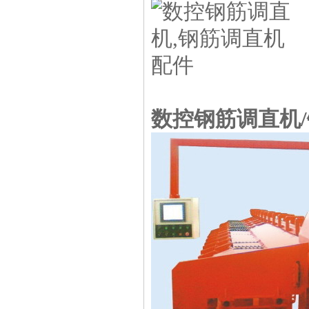
配件
钢筋矫直机/钢筋矫直机型号
数控钢筋调直机
电线杆钢筋调直机
矫直机/矫直机配件