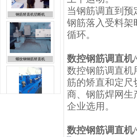
当钢筋调直到预
钢筋落入受料架
循环。
螺纹钢钢筋矫直机
数控钢筋调直机
数控钢筋调直机
筋的矫直和定尺
伺服切断高速调直机
商、钢筋焊网生
企业选用。
数控钢筋调直机
高速钢筋矫直机/钢筋矫直机