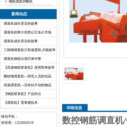
+
钢筋调直切断机
新闻动态
调直机成长背后的故事
调直机的两大优势让它攻占市场
调直机成长背后的故事
三级钢调直机只有速度快,才能效率
高
调直机钢筋出现拧条咋整
【高速钢筋矫直机】使用简单效率
高
螺纹钢调直机---研究人员的结晶
高速调直机---没有拉不动的物品
【钢筋矫直机】产品特点
【调直机】需掌握技术
详细信息
移动手机：
数控钢筋调直机
宋经理：13526928119