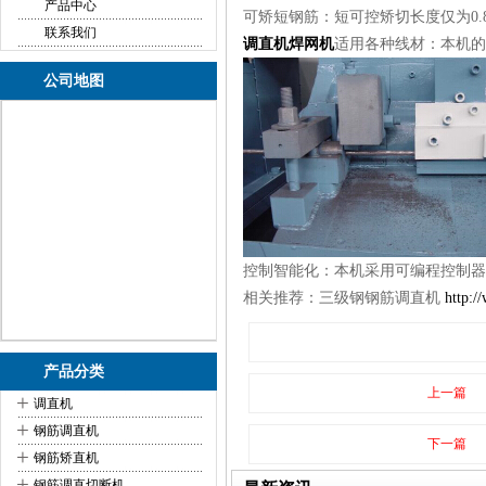
产品中心
可矫短钢筋：短可控矫切长度仅为0
联系我们
调直机焊网机
适用各种线材：本机的
公司地图
控制智能化：本机采用可编程控制器
相关推荐：三级钢钢筋调直机
http:/
产品分类
上一篇
+
调直机
+
钢筋调直机
下一篇
+
钢筋矫直机
+
钢筋调直切断机