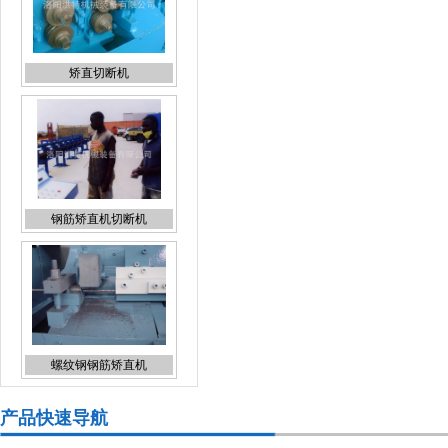
矫直切断机
钢筋矫直机切断机
螺纹钢钢筋矫直机
产品快速导航