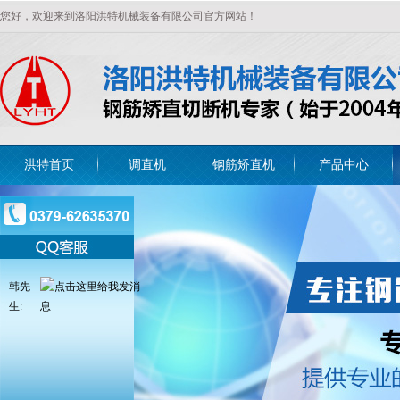
您好，欢迎来到洛阳洪特机械装备有限公司官方网站！
洪特首页
调直机
钢筋矫直机
产品中心
韩先
生: