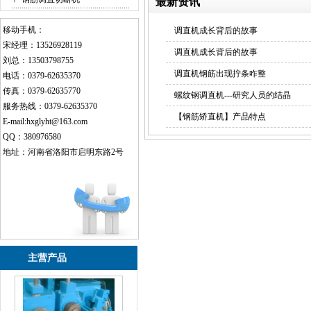
最新资讯
移动手机：
调直机成长背后的故事
宋经理：13526928119
调直机成长背后的故事
刘总：13503798755
调直机钢筋出现拧条咋整
电话：0379-62635370
传真：0379-62635770
螺纹钢调直机---研究人员的结晶
服务热线：0379-62635370
【钢筋矫直机】产品特点
E-mail:hxglyht@163.com
QQ：380976580
地址：河南省洛阳市启明东路2号
主营产品