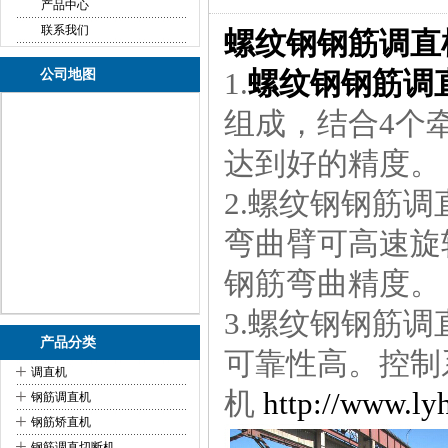
产品中心
联系我们
螺纹钢钢筋调直
1.
螺纹钢钢筋调
公司地图
组成，结合4个
达到好的精度。
2.螺纹钢钢筋
弯曲臂可高速旋
钢筋弯曲精度。
3.螺纹钢钢筋
产品分类
可靠性高。控制
+
调直机
+
机
http://www.ly
钢筋调直机
+
钢筋矫直机
+
钢筋调直切断机