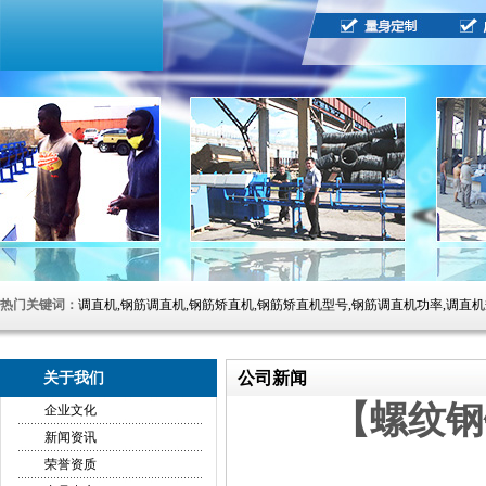
热门关键词：
调直机,钢筋调直机,钢筋矫直机,钢筋矫直机型号,钢筋调直机功率,调直机
公司新闻
关于我们
【螺纹钢
企业文化
新闻资讯
荣誉资质