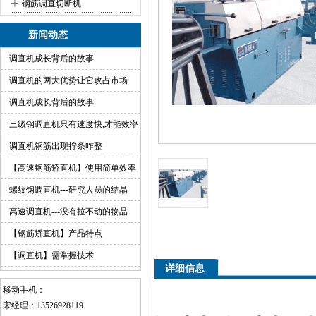
+
钢筋调直切断机
新闻动态
调直机成长背后的故事
调直机的两大优势让它攻占市场
调直机成长背后的故事
三级钢调直机只有速度快,才能效率
高
调直机钢筋出现拧条咋整
【高速钢筋矫直机】使用简单效率
高
螺纹钢调直机---研究人员的结晶
高速调直机---没有拉不动的物品
【钢筋矫直机】产品特点
【调直机】需掌握技术
详细信息
移动手机：
宋经理：13526928119